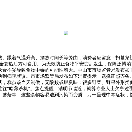
。跟着气温升高、摆放时间长等缘由，消费者应留意：扫墓祭祖
完全复热后方可食用。为无效防止食物平安变乱发生，保障泛博
饮食不妥导致食物中毒的可能性增大。中山市市场监管局发布如
快到病院就诊。市市场监管局发布如下消费提示：选择证照齐备
状，糕点该当天制做，无酸败或腥臭味；很多野菜、野果外形类
往往“暗藏杀机”。焦点提醒：清明节临近，就算专业人士欠亨过
、蘑菇等。这些食物容易遭到污染而变质。万一呈现中毒症状，