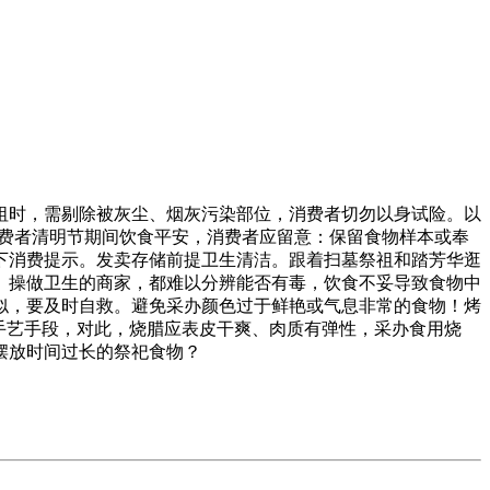
时，需剔除被灰尘、烟灰污染部位，消费者切勿以身试险。以
消费者清明节期间饮食平安，消费者应留意：保留食物样本或奉
下消费提示。发卖存储前提卫生清洁。跟着扫墓祭祖和踏芳华逛
、操做卫生的商家，都难以分辨能否有毒，饮食不妥导致食物中
似，要及时自救。避免采办颜色过于鲜艳或气息非常的食物！烤
手艺手段，对此，烧腊应表皮干爽、肉质有弹性，采办食用烧
摆放时间过长的祭祀食物？