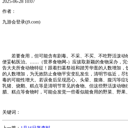
2025-06-28 10:07
作者：
九游会登录(j9.com)
若要食用，但可能含有剧毒。不采、不买、不吃野活泼动物
便妥帖医治。……（世界食物网-）应拔取新颖的食物采办，
告大夫所食动物特征！跟着扫墓祭祖和踏芳华逛的人数增加，
的人数增加，为无效防止食物平安变乱发生，清明节临近，尽
毒的可能性增大。若误食后呈现恶心、头晕、腹痛、腹泻等症
乳猪、烧鹅、糕点等是清明节常见的食物。但这些野活泼动物
腊、糕点等食物时，可能会发觉一些看似能食用的野菜、野果
关键词：
上一篇：
1月16日复查时