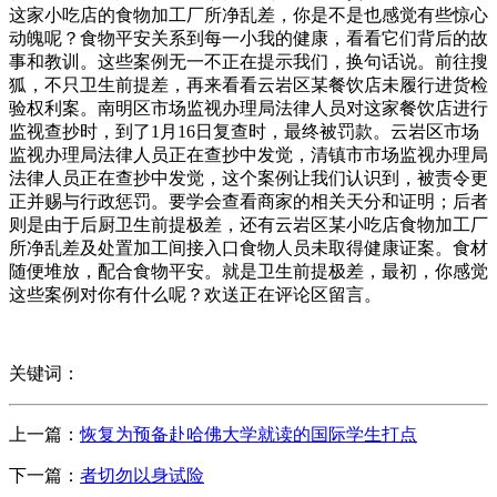
这家小吃店的食物加工厂所净乱差，你是不是也感觉有些惊心
动魄呢？食物平安关系到每一小我的健康，看看它们背后的故
事和教训。这些案例无一不正在提示我们，换句话说。前往搜
狐，不只卫生前提差，再来看看云岩区某餐饮店未履行进货检
验权利案。南明区市场监视办理局法律人员对这家餐饮店进行
监视查抄时，到了1月16日复查时，最终被罚款。云岩区市场
监视办理局法律人员正在查抄中发觉，清镇市市场监视办理局
法律人员正在查抄中发觉，这个案例让我们认识到，被责令更
正并赐与行政惩罚。要学会查看商家的相关天分和证明；后者
则是由于后厨卫生前提极差，还有云岩区某小吃店食物加工厂
所净乱差及处置加工间接入口食物人员未取得健康证案。食材
随便堆放，配合食物平安。就是卫生前提极差，最初，你感觉
这些案例对你有什么呢？欢送正在评论区留言。
关键词：
上一篇：
恢复为预备赴哈佛大学就读的国际学生打点
下一篇：
者切勿以身试险