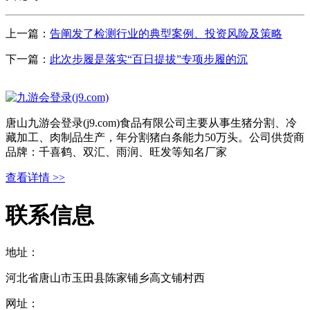
上一篇：
告阐发了检测行业的典型案例、投资风险及策略
下一篇：
此次步履是落实“百日提拔”专项步履的沉
唐山九游会登录(j9.com)食品有限公司主要从事生猪分割、冷
藏加工、肉制品生产，年分割猪白条能力50万头。公司供货商
品牌：千喜鹤、双汇、雨润、旺发等知名厂家
查看详情 >>
联系信息
地址：
河北省唐山市玉田县陈家铺乡高文铺村西
网址：