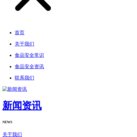
首页
关于我们
食品安全常识
食品安全资讯
联系我们
新闻资讯
NEWS
关于我们