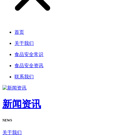
首页
关于我们
食品安全常识
食品安全资讯
联系我们
新闻资讯
NEWS
关于我们