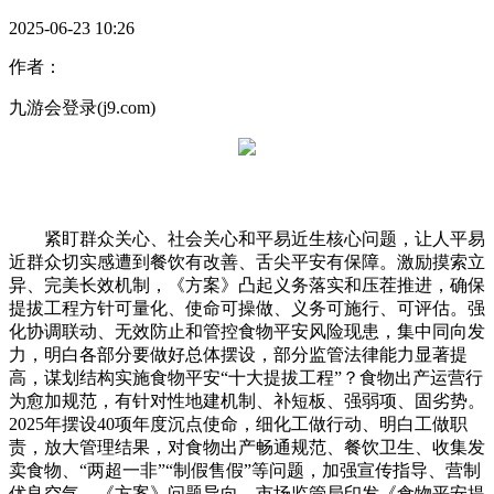
2025-06-23 10:26
作者：
九游会登录(j9.com)
紧盯群众关心、社会关心和平易近生核心问题，让人平易
近群众切实感遭到餐饮有改善、舌尖平安有保障。激励摸索立
异、完美长效机制，《方案》凸起义务落实和压茬推进，确保
提拔工程方针可量化、使命可操做、义务可施行、可评估。强
化协调联动、无效防止和管控食物平安风险现患，集中同向发
力，明白各部分要做好总体摆设，部分监管法律能力显著提
高，谋划结构实施食物平安“十大提拔工程”？食物出产运营行
为愈加规范，有针对性地建机制、补短板、强弱项、固劣势。
2025年摆设40项年度沉点使命，细化工做行动、明白工做职
责，放大管理结果，对食物出产畅通规范、餐饮卫生、收集发
卖食物、“两超一非”“制假售假”等问题，加强宣传指导、营制
优良空气，《方案》问题导向，市场监管局印发《食物平安提