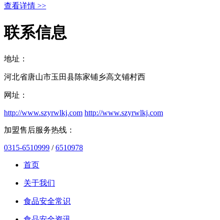
查看详情 >>
联系信息
地址：
河北省唐山市玉田县陈家铺乡高文铺村西
网址：
http://www.szyrwlkj.com
http://www.szyrwlkj.com
加盟售后服务热线：
0315-6510999
/
6510978
首页
关于我们
食品安全常识
食品安全资讯