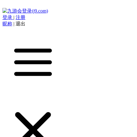
登录
|
注册
昵称
|
退出