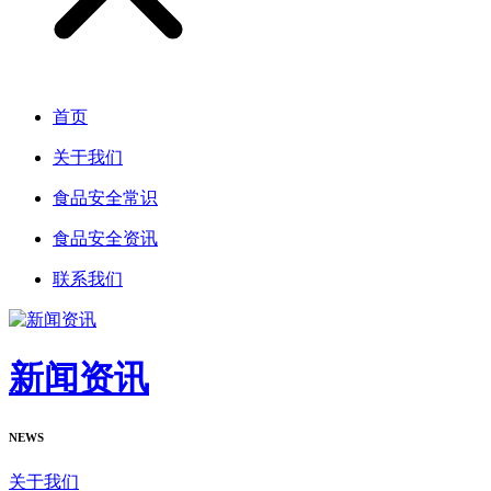
首页
关于我们
食品安全常识
食品安全资讯
联系我们
新闻资讯
NEWS
关于我们