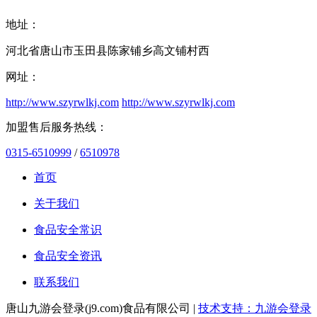
地址：
河北省唐山市玉田县陈家铺乡高文铺村西
网址：
http://www.szyrwlkj.com
http://www.szyrwlkj.com
加盟售后服务热线：
0315-6510999
/
6510978
首页
关于我们
食品安全常识
食品安全资讯
联系我们
唐山九游会登录(j9.com)食品有限公司 |
技术支持：九游会登录