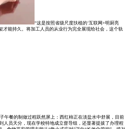
“这是按照省级尺度扶植的‘互联网+明厨亮
框架才能持久。将加工人员的从业行为完全展现给社会，这个轨
孩子午餐的制做过程跃然屏上：西红柿正在淡盐水中舒展，目前
源到人员天分，现在学校特地成立督导组，还显著提拔了办理程