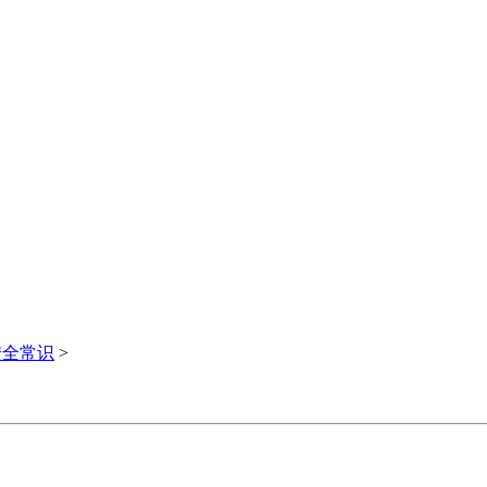
安全常识
>