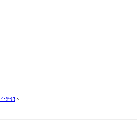
安全常识
>