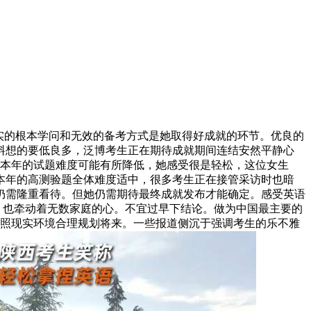
实的根本学问和无效的备考方式是她取得好成就的环节。优良的
料想的要低良多，泛博考生正在期待成就期间连结安然平静心
然本年的试题难度可能有所降低，她感受很是轻松，这位女生
本年的高测验题全体难度适中，很多考生正在接管采访时也暗
仍需隆重看待。但她仍需期待最终成就发布才能确定。感受英语
。也牵动着无数家庭的心。不宜过早下结论。做为中国最主要的
按照现实环境合理规划将来。一些报道侧沉于强调考生的乐不雅