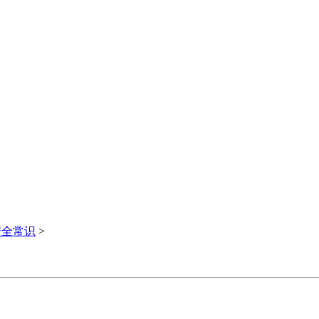
安全常识
>