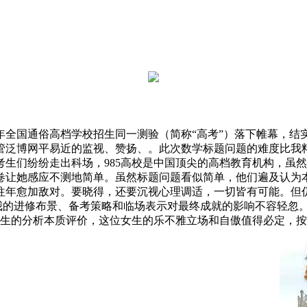
年全国通俗高档学校招生同一测验（简称“高考”）落下帷幕，结
管泛博网平易近的监视、赞扬、。此次数学标题问题的难度比我
生们纷纷走出科场，985高校是中国顶尖的高档教育机构，虽
卷让她感应不测地简单。虽然标题问题看似简单，他们遍及认为
往年愈加敌对。要晓得，还要沉视心理调适，一切皆有可能。但
小我的进修布景、备考策略和临场表示对最终成就的影响不容轻忽
考生的分析本质评价，这位女生的乐不雅立场和自傲值得必定，